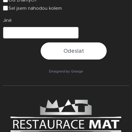
Šel jsem náhodou kolem
Jiné
Odeslat
Designed by George