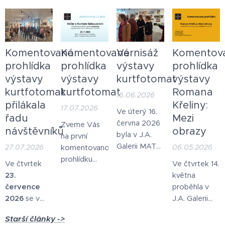
Komentovaná
Komentovaná
Vernisáž
Komentov
prohlídka
prohlídka
výstavy
prohlídka
výstavy
výstavy
kurtfotomat
výstavy
kurtfotomat
kurtfotomat
Romana
16.06.2026
přilákala
Křeliny:
17.07.2026
Ve úterý 16.
řadu
Mezi
června 2026
Zveme Vás
návštěvníků
obrazy
byla v J.A.
na první
Galerii MAT
27.07.2026
06.05.2026
komentovanou
slavnostně
prohlídku
Ve čtvrtek
Ve čtvrtek 14.
zahájena
výstavy
23.
května
výstava
Kurta
července
proběhla v
fotografií
Gebauera s
2026
se v
J.A. Galerii
Kurta
názvem
J.A. Galerii
MAT
Gebauera -
„kurtfotomat“
,
Starší články ->
MAT
komentovaná