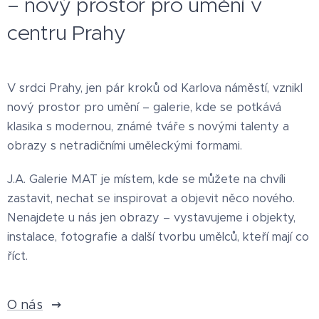
– nový prostor pro umění v
vztah k
centru Prahy
veřejnému
prostoru.
V srdci Prahy, jen pár kroků od Karlova náměstí, vznikl
nový prostor pro umění – galerie, kde se potkává
klasika s modernou, známé tváře s novými talenty a
obrazy s netradičními uměleckými formami.
J.A. Galerie MAT je místem, kde se můžete na chvíli
zastavit, nechat se inspirovat a objevit něco nového.
Nenajdete u nás jen obrazy – vystavujeme i objekty,
instalace, fotografie a další tvorbu umělců, kteří mají co
říct.
O nás