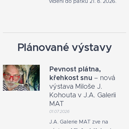
vidění do pátku 21. 8. 2026.
Plánované výstavy
Pevnost plátna,
křehkost snu
– nová
výstava Miloše J.
Kohouta v J.A. Galerii
MAT
01.07.2026
J.A. Galerie MAT zve na