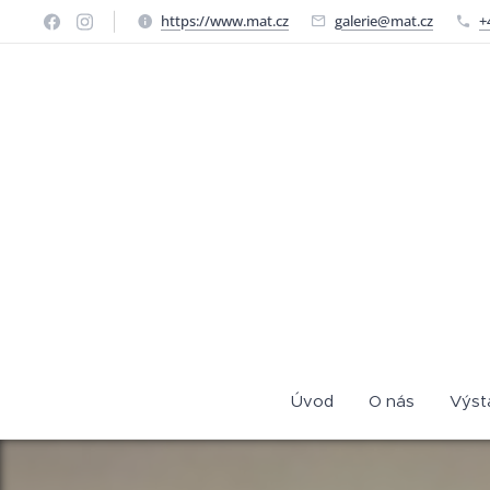
https://www.mat.cz
galerie@mat.cz
+
Úvod
O nás
Výst