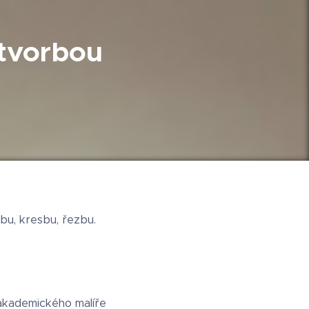
 tvorbou
lbu, kresbu, řezbu.
 akademického malíře