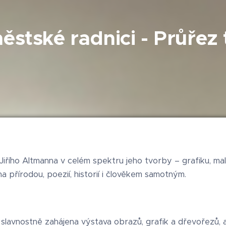
stské radnici - Průřez
 Jiřího Altmanna v celém spektru jeho tvorby – grafiku, ma
a přírodou, poezií, historií i člověkem samotným.
ží slavnostně zahájena výstava obrazů, grafik a dřevořezů,