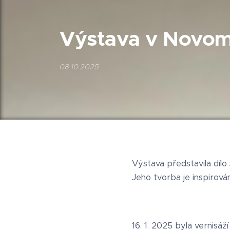
Výstava v Novomě
08.10.2025
Výstava představila dílo
Jeho tvorba je inspirován
16. 1. 2025 byla vernisá